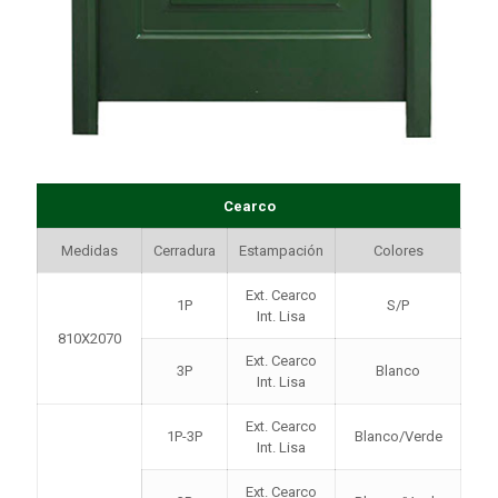
Cearco
Medidas
Cerradura
Estampación
Colores
Ext. Cearco
1P
S/P
Int. Lisa
810X2070
Ext. Cearco
3P
Blanco
Int. Lisa
Ext. Cearco
1P-3P
Blanco/Verde
Int. Lisa
Ext. Cearco