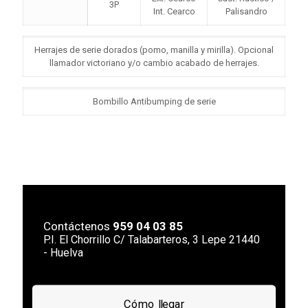
3P
Int. Cearco
Palisandro
Herrajes de serie dorados (pomo, manilla y mirilla). Opcional
llamador victoriano y/o cambio acabado de herrajes.
Bombillo Antibumping de serie
Contáctenos
959 04 03 85
P.I. El Chorrillo C/ Talabarteros, 3 Lepe 21440
- Huelva
Cómo llegar