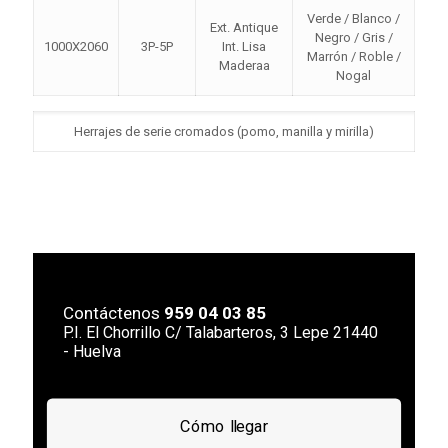
Verde / Blanco /
Ext. Antique
Negro / Gris /
1000X2060
3P-5P
Int. Lisa
Marrón / Roble /
Maderaa
Nogal
Herrajes de serie cromados (pomo, manilla y mirilla)
Contáctenos
959 04 03 85
P.I. El Chorrillo C/ Talabarteros, 3 Lepe 21440
- Huelva
Cómo llegar