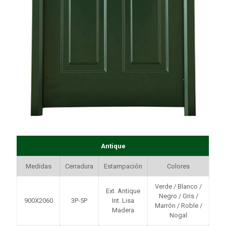
Antique
Medidas
Cerradura
Estampación
Colores
Verde / Blanco /
Ext. Antique
Negro / Gris /
900X2060
3P-5P
Int. Lisa
Marrón / Roble /
Madera
Nogal