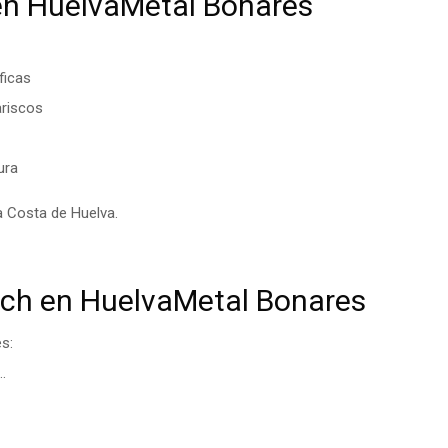
 en HuelvaMetal Bonares
ficas
ariscos
ura
a Costa de Huelva.
ch en HuelvaMetal Bonares
s:
…